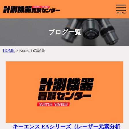
MENU
ブログ一覧
HOME
>
Komori の記事
キーエンス EAシリーズ（レーザー元素分析