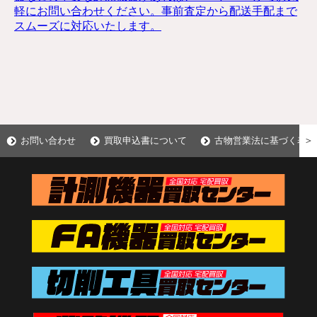
軽にお問い合わせください。事前査定から配送手配まで
スムーズに対応いたします。
＞
お問い合わせ
買取申込書について
古物営業法に基づく表示