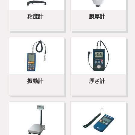
粘度計
膜厚計
振動計
厚さ計