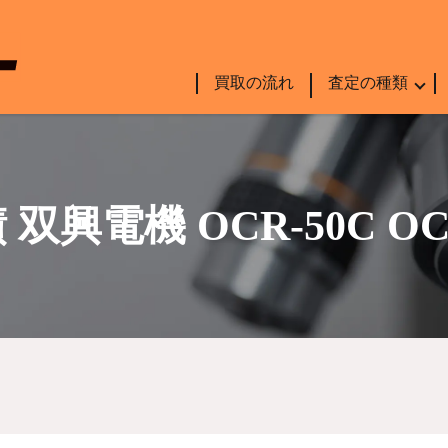
買取の流れ
査定の種類
双興電機 OCR-50C 