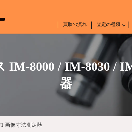
買取の流れ
査定の種類
-8000 / IM-8030 /
器
M-RU1 画像寸法測定器