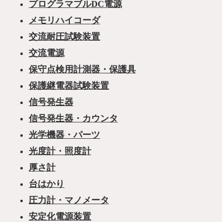
プログラマブルDC電源
メモリハイコーダ
交流耐圧試験装置
交流電源
保守点検用計測器・保護具
保護継電器試験装置
信号発生器
信号発生器・カウンタ
光学機器・パーツ
光度計・照度計
厚さ計
台はかり
圧力計・マノメータ
安定化電源装置