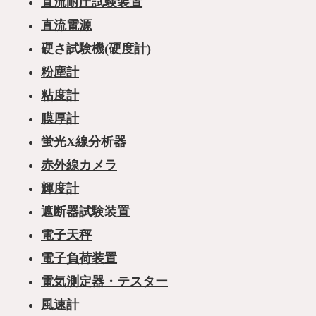
直流耐圧試験装置
直流電源
硬さ試験機(硬度計)
粉塵計
粘度計
膜厚計
蛍光X線分析器
赤外線カメラ
輝度計
遮断器試験装置
電子天秤
電子負荷装置
電気測定器・テスター
風速計