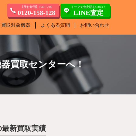
【受付時間】9:30-17:00
トークで査定額をCheck！
0120-158-128
LINE査定
買取対象機器
よくある質問
お問い合わせ
機器買取センターへ！
！
の最新買取実績