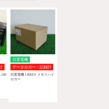
日置電機
計
データロガー・記録計
L240
日置電機 LR8431 メモリハイ
ロガー