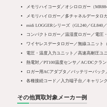
メモリハイコーダ／オシロロガー（MR8847A／
メモリハイロガー／多チャネルデータロガー（LR8
midi LOGGERシリーズ（GL240／GL840／
コンパクトロガー／温湿度ロガー／電圧・電
ワイヤレスデータロガー／無線ユニット
電圧・温度入力ユニット／高速高耐圧ユニ
熱電対／PT100温度センサ／AC/DCク
ロガー用ACアダプタ／バッテリーパック
各種接続コード／入力端子台／キャリン
その他買取対象メーカー例