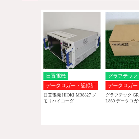
日置電機
グラフテック
データロガー・記録計
データロガー
日置電機 HIOKI MR8827 メ
グラフテック GRA
モリハイコーダ
L860 データロガ