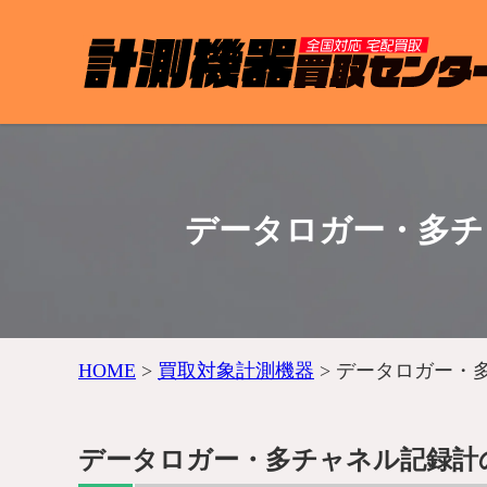
データロガー・多チ
HOME
>
買取対象計測機器
>
データロガー・
データロガー・多チャネル記録計