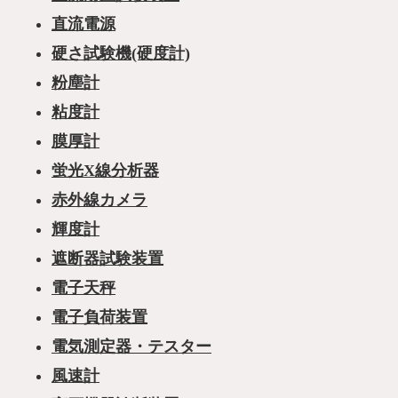
直流電源
硬さ試験機(硬度計)
粉塵計
粘度計
膜厚計
蛍光X線分析器
赤外線カメラ
輝度計
遮断器試験装置
電子天秤
電子負荷装置
電気測定器・テスター
風速計