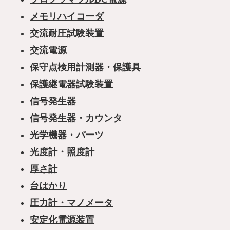
メモリハイコーダ
交流耐圧試験装置
交流電源
保守点検用計測器・保護具
保護継電器試験装置
信号発生器
信号発生器・カウンタ
光学機器・パーツ
光度計・照度計
厚さ計
台はかり
圧力計・マノメータ
安定化電源装置