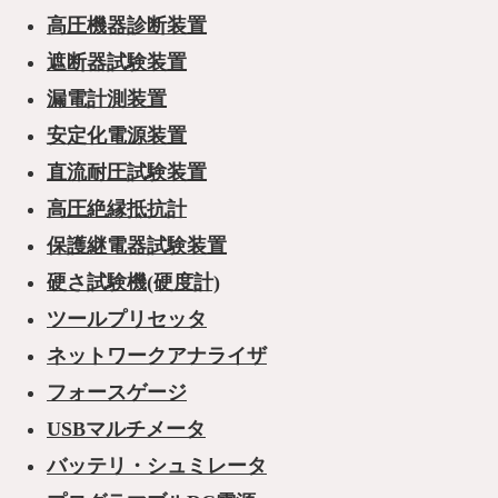
高圧機器診断装置
遮断器試験装置
漏電計測装置
安定化電源装置
直流耐圧試験装置
高圧絶縁抵抗計
保護継電器試験装置
硬さ試験機(硬度計)
ツールプリセッタ
ネットワークアナライザ
フォースゲージ
USBマルチメータ
バッテリ・シュミレータ