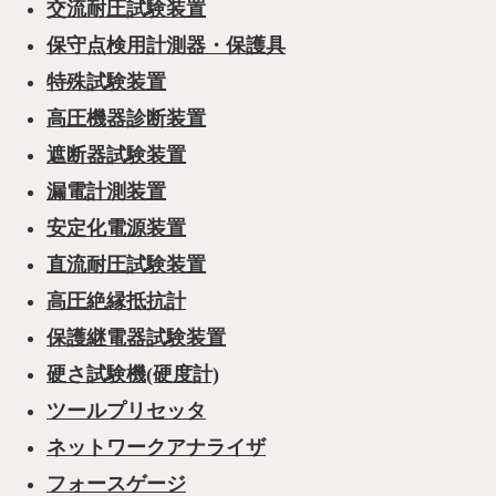
交流耐圧試験装置
保守点検用計測器・保護具
特殊試験装置
高圧機器診断装置
遮断器試験装置
漏電計測装置
安定化電源装置
直流耐圧試験装置
高圧絶縁抵抗計
保護継電器試験装置
硬さ試験機(硬度計)
ツールプリセッタ
ネットワークアナライザ
フォースゲージ