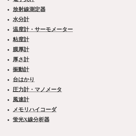
放射線測定器
水分計
温度計・サーモメーター
粘度計
膜厚計
厚さ計
振動計
台はかり
圧力計・マノメータ
風速計
メモリハイコーダ
蛍光X線分析器