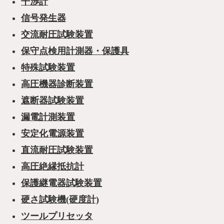
干渉計
信号発生器
交流耐圧試験装置
保守点検用計測器・保護具
特殊試験装置
高圧機器診断装置
遮断器試験装置
漏電計測装置
安定化電源装置
直流耐圧試験装置
高圧絶縁抵抗計
保護継電器試験装置
硬さ試験機(硬度計)
ツールプリセッタ