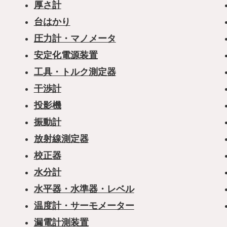
厚さ計
台はかり
圧力計・マノメータ
安定化電源装置
工具・トルク測定器
干渉計
投影機
振動計
放射線測定器
校正器
水分計
水平器・水準器・レベル
温度計・サーモメーター
漏電計測装置