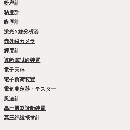
粉塵計
粘度計
膜厚計
蛍光X線分析器
赤外線カメラ
輝度計
遮断器試験装置
電子天秤
電子負荷装置
電気測定器・テスター
風速計
高圧機器診断装置
高圧絶縁抵抗計