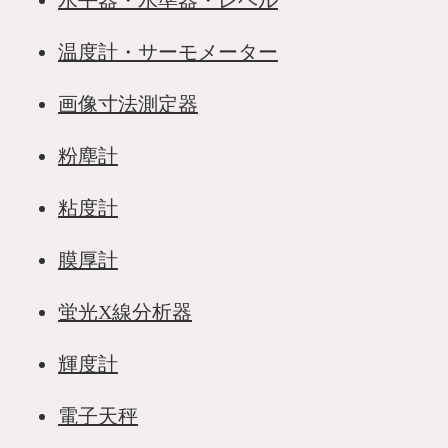
水平器・水準器・レベル
温度計・サーモメーター
画像寸法測定器
粉塵計
粘度計
膜厚計
蛍光X線分析器
輝度計
電子天秤