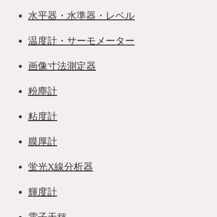
水平器・水準器・レベル
温度計・サーモメーター
画像寸法測定器
粉塵計
粘度計
膜厚計
蛍光X線分析器
輝度計