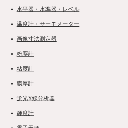
水平器・水準器・レベル
温度計・サーモメーター
画像寸法測定器
粉塵計
粘度計
膜厚計
蛍光X線分析器
輝度計