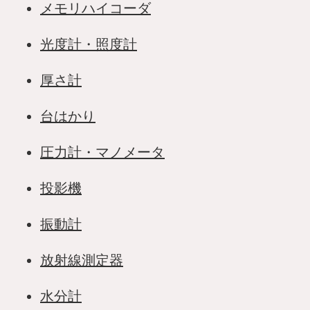
メモリハイコーダ
光度計・照度計
厚さ計
台はかり
圧力計・マノメータ
投影機
振動計
放射線測定器
水分計