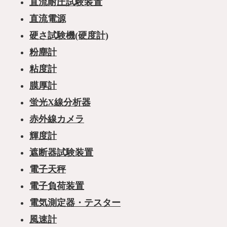
直流耐圧試験装置
直流電源
硬さ試験機(硬度計)
粉塵計
粘度計
膜厚計
蛍光X線分析器
赤外線カメラ
輝度計
遮断器試験装置
電子天秤
電子負荷装置
電気測定器・テスター
風速計