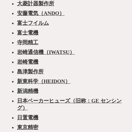
大菱計器製作所
安藤電気（ANDO）
富士フイルム
富士電機
寺岡精工
岩崎通信機（IWATSU）
岩崎電機
島津製作所
新東科学（HEIDON）
新潟精機
日本ベーカーヒューズ（旧称：GE センシン
グ）
日置電機
東京精密