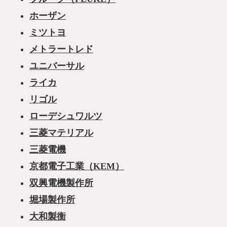
ホーザン
ミツトヨ
メトラートレド
ユニバーサル
ライカ
リゴル
ローデシュワルツ
三菱マテリアル
三菱電機
京都電子工業（KEM）
双興電機製作所
堀場製作所
大和製衡