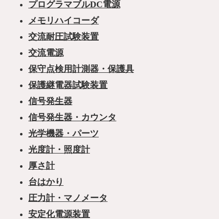
プログラマブルDC電源
メモリハイコーダ
交流耐圧試験装置
交流電源
保守点検用計測器・保護具
保護継電器試験装置
信号発生器
信号発生器・カウンタ
光学機器・パーツ
光度計・照度計
厚さ計
台はかり
圧力計・マノメータ
安定化電源装置